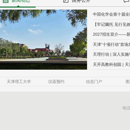
新闻动态
院务公开
中国化学会第十届全
2027招生宣介—
天津“十项行动”首
天理行动 | 深入
天开高教科创园 |
天津理工大学
仪器预约
信息门户
图
电