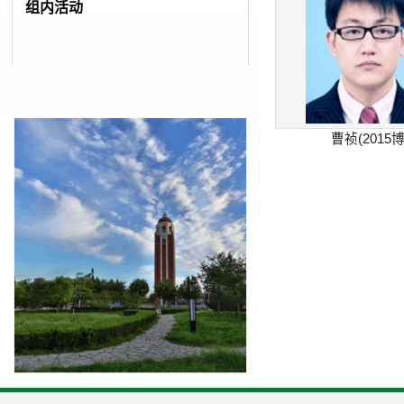
组内活动
曹祯(2015博