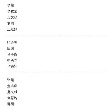
李超
李孜莹
史文颉
袁阔
王红娟
印会鸣
田园
肖子辉
申勇立
卢秀利
张超
焦吉庆
匙文雄
刘慧玲
郭颂