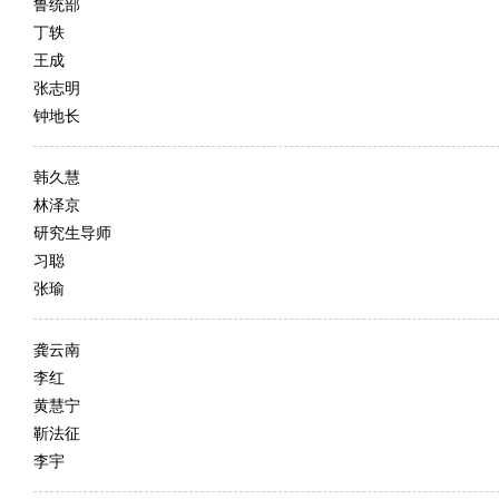
鲁统部
丁轶
王成
张志明
钟地长
​韩久慧
林泽京
研究生导师
习聪
张瑜
龚云南
李红
黄慧宁
靳法征
李宇