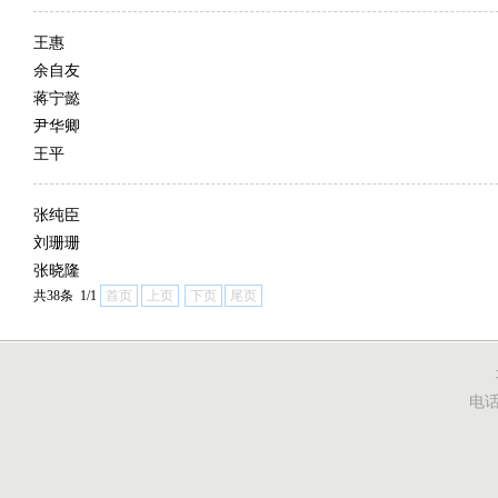
王惠
余自友
蒋宁懿
尹华卿
王平
张纯臣
刘珊珊
张晓隆
共38条 1/1
首页
上页
下页
尾页
电